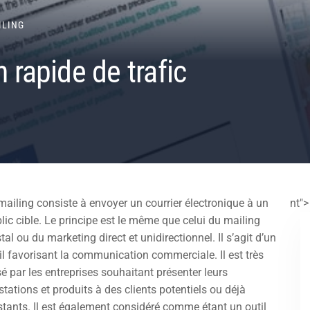
ILING
n rapide de trafic
mailing consiste à envoyer un courrier électronique à un
nt">
lic cible. Le principe est le même que celui du mailing
tal ou du marketing direct et unidirectionnel. Il s’agit d’un
il favorisant la communication commerciale. Il est très
sé par les entreprises souhaitant présenter leurs
stations et produits à des clients potentiels ou déjà
stants. Il est également considéré comme étant un outil