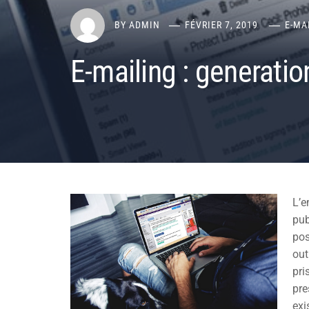
BY
ADMIN
FÉVRIER 7, 2019
E-MA
E-mailing : generatio
L’e
pub
pos
out
pri
pre
exi