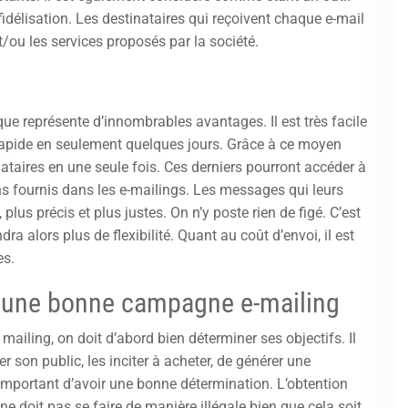
fidélisation. Les destinataires qui reçoivent chaque e-mail
t/ou les services proposés par la société.
ique représente d’innombrables avantages. Il est très facile
t rapide en seulement quelques jours. Grâce à ce moyen
inataires en une seule fois. Ces derniers pourront accéder à
ens fournis dans les e-mailings. Les messages qui leurs
lus précis et plus justes. On n’y poste rien de figé. C’est
dra alors plus de flexibilité. Quant au coût d’envoi, il est
es.
r une bonne campagne e-mailing
mailing, on doit d’abord bien déterminer ses objectifs. Il
 son public, les inciter à acheter, de générer une
st important d’avoir une bonne détermination. L’obtention
ne doit pas se faire de manière illégale bien que cela soit